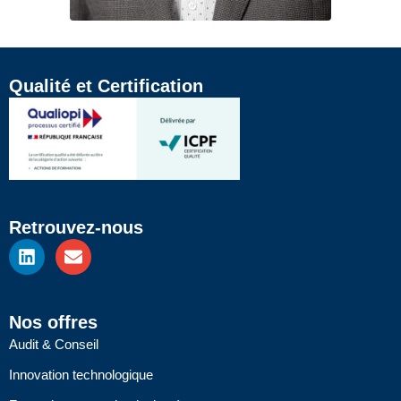
Qualité et Certification
Retrouvez-nous
L
E
i
n
n
v
k
e
e
l
Nos offres
d
o
Audit & Conseil
i
p
n
e
Innovation technologique