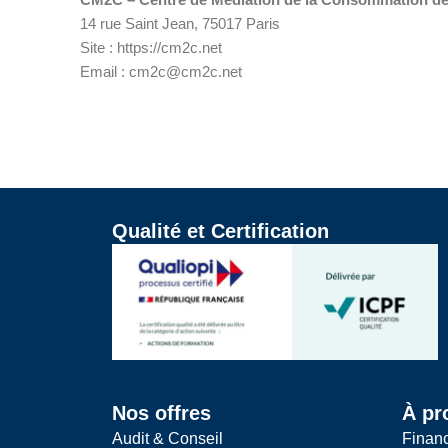
14 rue Saint Jean, 75017 Paris
Site : https://cm2c.net
Email : cm2c@cm2c.net
Qualité et Certification
Nos offres
À pr
Audit & Conseil
Finan