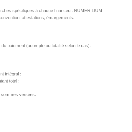
marches spécifiques à chaque financeur. NUMERILIUM
convention, attestations, émargements.
t du paiement (acompte ou totalité selon le cas).
t intégral ;
ant total ;
es sommes versées.