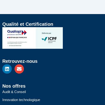
Qualité et Certification
Retrouvez-nous
L
E
i
n
n
v
k
e
e
l
Nos offres
d
o
Audit & Conseil
i
p
n
e
Innovation technologique