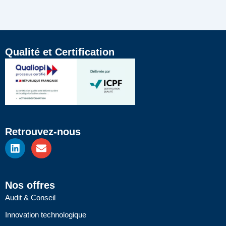
Qualité et Certification
Retrouvez-nous
L
E
i
n
n
v
k
e
e
l
Nos offres
d
o
Audit & Conseil
i
p
n
e
Innovation technologique