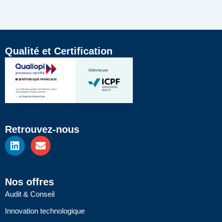
Qualité et Certification
Retrouvez-nous
L
E
i
n
n
v
k
e
e
l
Nos offres
d
o
Audit & Conseil
i
p
n
e
Innovation technologique