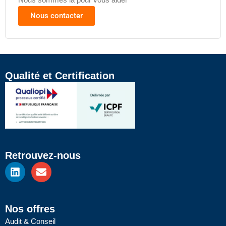
Nous contacter
Qualité et Certification
Retrouvez-nous
L
E
i
n
n
v
k
e
e
l
Nos offres
d
o
Audit & Conseil