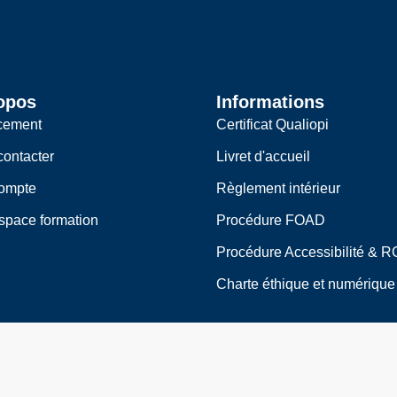
k
e
e
l
d
o
i
p
n
e
opos
Informations
cement
Certificat Qualiopi
ontacter
Livret d'accueil
ompte
Règlement intérieur
space formation
Procédure FOAD
Procédure Accessibilité & 
Charte éthique et numérique