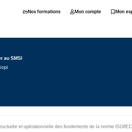
Nos formations
Mon compte
Mon es
uer au SMSI
iopi
tructurée et opérationnelle des fondements de la norme ISO/IE