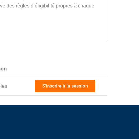
e des règles d’éligibilité propres à chaque
ion
S'inscrire à la session
bles