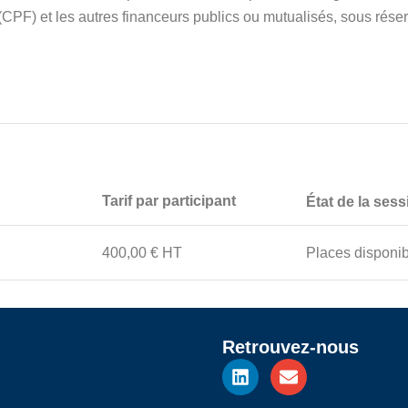
F) et les autres financeurs publics ou mutualisés, sous réserv
Tarif par participant
État de la sess
400,00 € HT
Places disponi
Retrouvez-nous
L
E
i
n
n
v