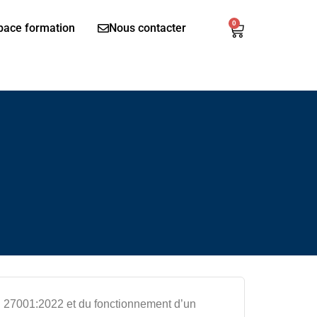
0
Panier
pace formation
Nous contacter
C 27001:2022 et du fonctionnement d’un