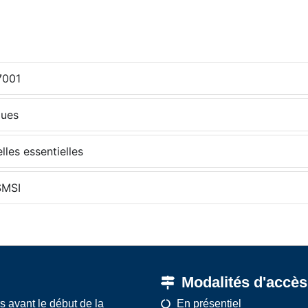
27001
ques
lles essentielles
SMSI
Modalités d'accès
s avant le début de la
En présentiel