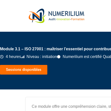
Aller
au
contenu
Module 3.1 – ISO 27001 : maîtriser l’essentiel pour contrib
4 heures
Niveau : initiation
Numerilium est certifié Qual
Sessions disponibles
Ce module offre une compréhension claire, s