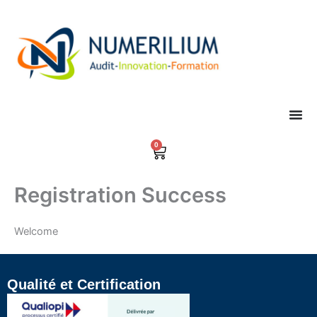
Aller
au
contenu
0
Panier
Registration Success
Welcome
Qualité et Certification