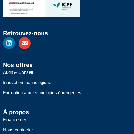
Retrouvez-nous
L
E
i
n
n
v
k
e
e
l
Nos offres
d
o
Audit & Conseil
i
p
n
e
Innovation technologique
Formation aux technologies émergentes
À propos
Financement
Nous contacter